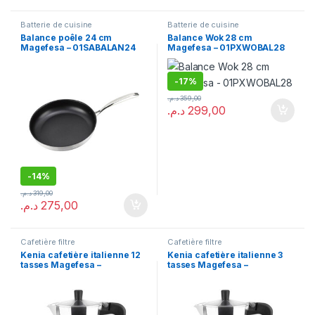
Batterie de cuisine
Batterie de cuisine
Balance poêle 24 cm
Balance Wok 28 cm
Magefesa – 01SABALAN24
Magefesa – 01PXWOBAL28
-
17%
د.م.
359,00
د.م.
299,00
-
14%
د.م.
319,00
د.م.
275,00
Cafetière filtre
Cafetière filtre
Kenia cafetière italienne 12
Kenia cafetière italienne 3
tasses Magefesa –
tasses Magefesa –
01PACFKEN12
01PACFKEN03