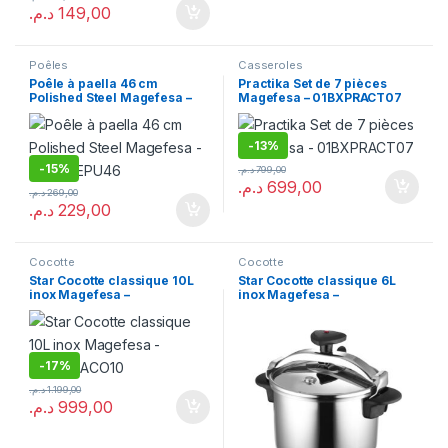
د.م.
149,00
Poêles
Casseroles
Poêle à paella 46 cm
Practika Set de 7 pièces
Polished Steel Magefesa –
Magefesa – 01BXPRACT07
01PAPAEPU46
-
13%
-
15%
د.م.
799,00
د.م.
699,00
د.م.
269,00
د.م.
229,00
Cocotte
Cocotte
Star Cocotte classique 10L
Star Cocotte classique 6L
inox Magefesa –
inox Magefesa –
01OPSTACO10
01OPSTACO06
-
17%
د.م.
1.199,00
د.م.
999,00