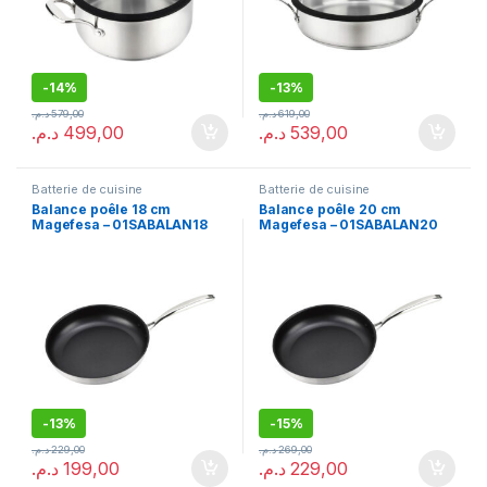
-
14%
-
13%
د.م.
579,00
د.م.
619,00
د.م.
499,00
د.م.
539,00
Batterie de cuisine
Batterie de cuisine
Balance poêle 18 cm
Balance poêle 20 cm
Magefesa – 01SABALAN18
Magefesa – 01SABALAN20
-
13%
-
15%
د.م.
229,00
د.م.
269,00
د.م.
199,00
د.م.
229,00