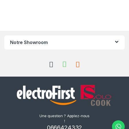
Notre Showroom
Une question ? Applez-nous
!
0666424332