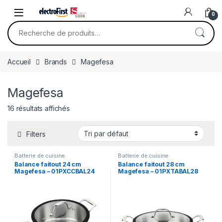
Skip to navigation
Skip to content
0
Recherche pour :
Accueil
Brands
Magefesa
Magefesa
16 résultats affichés
Filters
Batterie de cuisine
Batterie de cuisine
Balance faitout 24 cm
Balance faitout 28 cm
Magefesa – 01PXCCBAL24
Magefesa – 01PXTABAL28