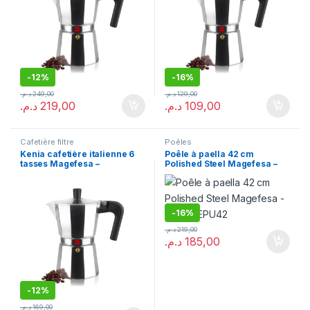
-
12%
-
16%
د.م.
249,00
د.م.
129,00
د.م.
219,00
د.م.
109,00
Cafetière filtre
Poêles
Kenia cafetière italienne 6
Poêle à paella 42 cm
tasses Magefesa –
Polished Steel Magefesa –
01PACFKEN06
01PAPAEPU42
-
16%
د.م.
219,00
د.م.
185,00
-
12%
د.م.
169,00