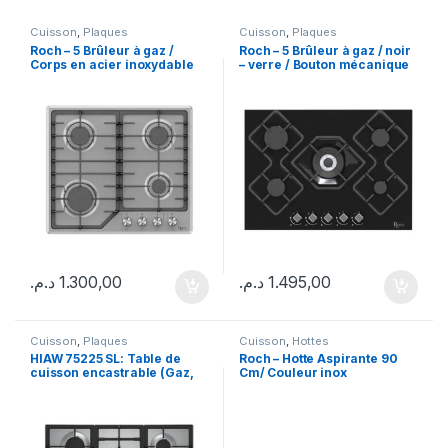
Cuisson
,
Plaques
Cuisson
,
Plaques
Roch – 5 Brûleur à gaz /
Roch – 5 Brûleur à gaz / noir
Corps en acier inoxydable
– verre / Bouton mécanique
P-013
د.م.
1.300,00
د.م.
1.495,00
Cuisson
,
Plaques
Cuisson
,
Hottes
HIAW 75225 SL: Table de
Roch – Hotte Aspirante 90
cuisson encastrable (Gaz,
Cm/ Couleur inox
75 cm)