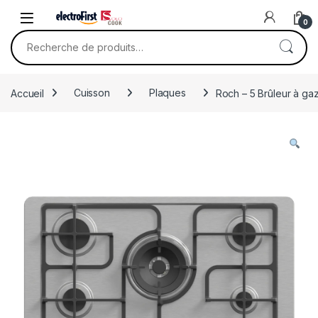
Skip to navigation
Skip to content
0
Recherche pour :
Accueil
Cuisson
Plaques
Roch – 5 Brûleur à ga