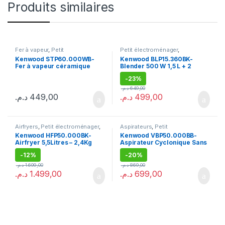
Produits similaires
Fer à vapeur
,
Petit
Petit électroménager
,
électroménager
Promotion
,
Robots Mixeurs
Kenwood STP60.000WB-
Kenwood BLP15.360BK-
Fer à vapeur céramique
Blender 500 W 1,5 L + 2
2200W, 40/130g, Anti-goutte
accessoires noir
-
23%
bleu
د.م.
649,00
د.م.
449,00
د.م.
499,00
Airfryers
,
Petit électroménager
,
Aspirateurs
,
Petit
Promotion
électroménager
Kenwood HFP50.000BK-
Kenwood VBP50.000BB-
Airfryer 5,5Litres – 2,4Kg
Aspirateur Cyclonique Sans
noir
Sac 1800 W -2 L Noir/Bleu
-
12%
-
20%
د.م.
1.699,00
د.م.
869,00
د.م.
1.499,00
د.م.
699,00