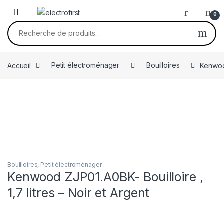
Skip to navigation
Skip to content
0
Recherche pour :
Accueil
Petit électroménager
Bouilloires
Kenwood
Bouilloires
,
Petit électroménager
Kenwood ZJP01.A0BK- Bouilloire ,
1,7 litres – Noir et Argent